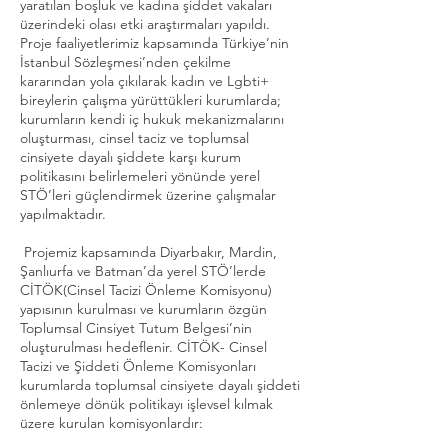
yaratılan boşluk ve kadına şiddet vakaları
üzerindeki olası etki araştırmaları yapıldı.
Proje faaliyetlerimiz kapsamında Türkiye’nin
İstanbul Sözleşmesi’nden çekilme
kararından yola çıkılarak kadın ve Lgbti+
bireylerin çalışma yürüttükleri kurumlarda;
kurumların kendi iç hukuk mekanizmalarını
oluşturması, cinsel taciz ve toplumsal
cinsiyete dayalı şiddete karşı kurum
politikasını belirlemeleri yönünde yerel
STÖ’leri güçlendirmek üzerine çalışmalar
yapılmaktadır.
Projemiz kapsamında Diyarbakır, Mardin,
Şanlıurfa ve Batman’da yerel STÖ’lerde
CİTÖK(Cinsel Tacizi Önleme Komisyonu)
yapısının kurulması ve kurumların özgün
Toplumsal Cinsiyet Tutum Belgesi’nin
oluşturulması hedeflenir. CİTÖK- Cinsel
Tacizi ve Şiddeti Önleme Komisyonları
kurumlarda toplumsal cinsiyete dayalı şiddeti
önlemeye dönük politikayı işlevsel kılmak
üzere kurulan komisyonlardır: