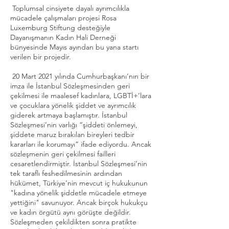
Toplumsal cinsiyete dayalı ayrımcılıkla
mücadele çalışmaları projesi Rosa
Luxemburg Stiftung desteğiyle
Dayanışmanın Kadın Hali Derneği
bünyesinde Mayıs ayından bu yana startı
verilen bir projedir.
20 Mart 2021 yılında Cumhurbaşkanı’nın bir
imza ile İstanbul Sözleşmesinden geri
çekilmesi ile maalesef kadınlara, LGBTİ+’lara
ve çocuklara yönelik şiddet ve ayrımcılık
giderek artmaya başlamıştır. İstanbul
Sözleşmesi’nin varlığı “şiddeti önlemeyi,
şiddete maruz bırakılan bireyleri tedbir
kararları ile korumayı” ifade ediyordu. Ancak
sözleşmenin geri çekilmesi failleri
cesaretlendirmiştir. İstanbul Sözleşmesi’nin
tek taraflı feshedilmesinin ardından
hükümet, Türkiye’nin mevcut iç hukukunun
"kadına yönelik şiddetle mücadele etmeye
yettiğini" savunuyor. Ancak birçok hukukçu
ve kadın örgütü aynı görüşte değildir.
Sözleşmeden çekildikten sonra pratikte